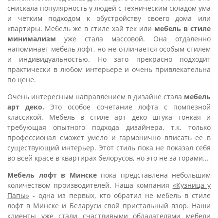
снискала популярность у людей с техническим складом ума
и четким подходом к обустройству своего дома или
квартиры. Мебель же в стиле хай тек или
мебель в стиле
минимализм
уже стала массовой. Она отдаленно
напоминает мебель лофт, но не отличается особым стилем
и индивидуальностью. Но зато прекрасно подходит
практически в любом интерьере и очень привлекательна
по цене.
Очень интересным направлением в дизайне стала
мебель
арт деко.
Это особое сочетание лофта с помпезной
классикой. Мебель в стиле арт деко штука тонкая и
требующая опытного подхода дизайнера, т.к. только
профессионал сможет умело и гармонично вписать ее в
существующий интерьер. Этот стиль пока не показал себя
во всей красе в квартирах белорусов, но это не за горами…
Мебель лофт в Минске
пока представлена небольшим
количеством производителей. Наша компания
«Кузница у
Папы»
- одна из первых, кто обратил не мебель в стиле
лофт в Минске и Беларуси свой пристальный взор. Наши
клиенты уже стали счастливыми обладателями мебели