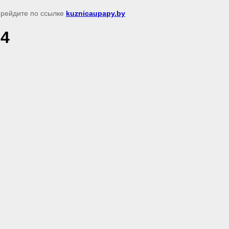
перейдите по ссылке
kuznicaupapy.by
04